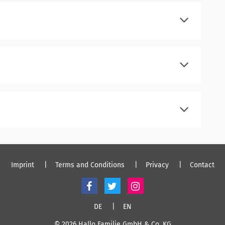
register
log in
register
log in
register
log in
Imprint
Terms and Conditions
Privacy
Contact
DE
EN
© 2026 Hallo Familie GmbH & Co. KG