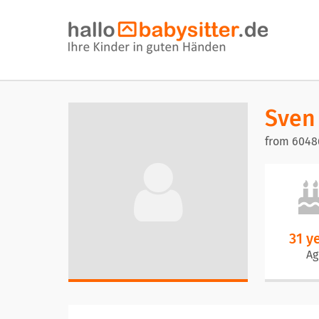
Sven
from 6048
31 y
Ag