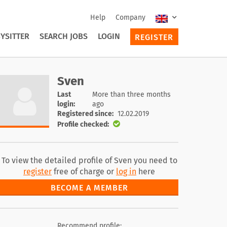
Help
Company
YSITTER
SEARCH JOBS
LOGIN
REGISTER
Sven
Last
More than three months
login:
ago
Registered since:
12.02.2019
Profile checked:
To view the detailed profile of Sven you need to
register
free of charge or
log in
here
BECOME A MEMBER
Recommend profile: