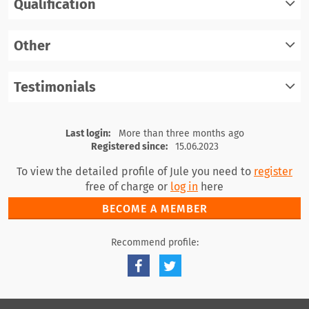
Qualification
log in
register
Other
log in
register
Testimonials
log in
register
log in
Last login:
More than three months ago
Registered since:
15.06.2023
To view the detailed profile of Jule you need to
register
free of charge or
log in
here
BECOME A MEMBER
Recommend profile: