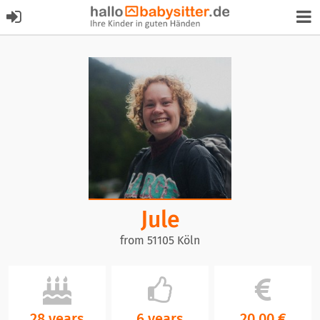
Jule
from 51105 Köln
28 years
6 years
20,00 €