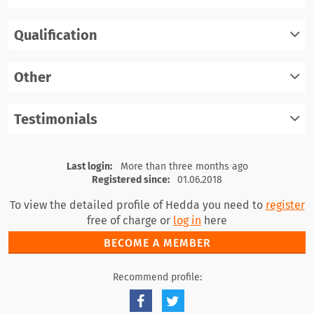
Qualification
register
log in
Other
register
log in
Testimonials
register
log in
register
log in
Last login:
More than three months ago
Registered since:
01.06.2018
To view the detailed profile of Hedda you need to
register
free of charge or
log in
here
BECOME A MEMBER
Recommend profile: