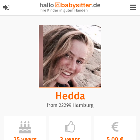
Hedda
from 22299 Hamburg
25 years
3 years
5,00 €