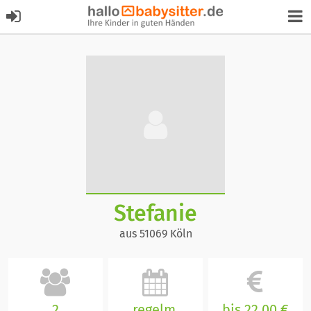
Stefanie
aus 51069 Köln
2
regelm.
bis 22,00 €