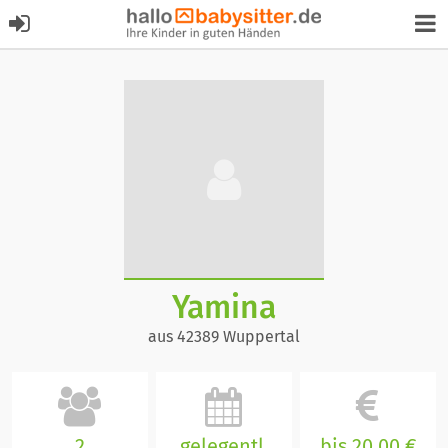
Yamina
aus 42389 Wuppertal
2
gelegentl.
bis 20,00 €