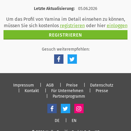
registrieren
Letzte Aktualisierung:
05.06.2026
einloggen
Um das Profil von Yamina im Detail einsehen zu können,
müssen Sie sich kostenlos
registrieren
oder hier
einloggen
REGISTRIEREN
Gesuch weiterempfehlen:
Impressum
AGB
Preise
Datenschutz
Kontakt
Für Unternehmen
Presse
Partnerprogramm
DE
EN