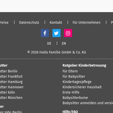
Preise
Datenschutz
Kontakt
Für Unternehmen
P
DE
EN
© 2026 Hallo Familie GmbH & Co. KG
utter
Ratgeber Kinderbetreuung
tter Berlin
Für Eltern
tter Frankfurt
Für Babysitter
tter Hamburg
Kindertagespflege
tter Hannover
Kindersicherer Haushalt
tter Köln
Erste Hilfe
tter München
Babysitterkurse
Babysitter anmelden und versi
ter
Hilfe/FAQ
er Jobs Berlin