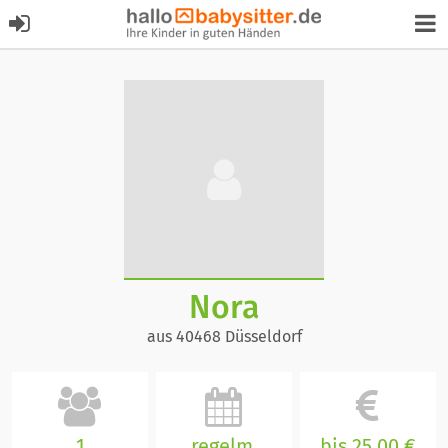
Nora
aus 40468 Düsseldorf
1
regelm.
bis 25,00 €