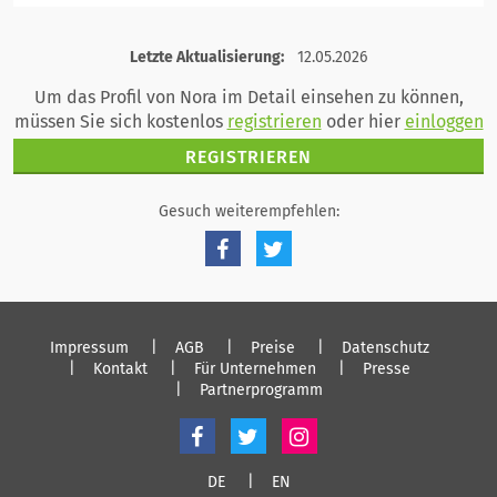
einloggen
registrieren
Letzte Aktualisierung:
12.05.2026
einloggen
Um das Profil von Nora im Detail einsehen zu können,
müssen Sie sich kostenlos
registrieren
oder hier
einloggen
REGISTRIEREN
Gesuch weiterempfehlen:
Impressum
AGB
Preise
Datenschutz
Kontakt
Für Unternehmen
Presse
Partnerprogramm
DE
EN