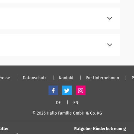
registrieren
einloggen
registrieren
einloggen
Preise
Datenschutz
Kontakt
Für Unternehmen
P
DE
EN
© 2026 Hallo Familie GmbH & Co. KG
utter
Ratgeber Kinderbetreuung