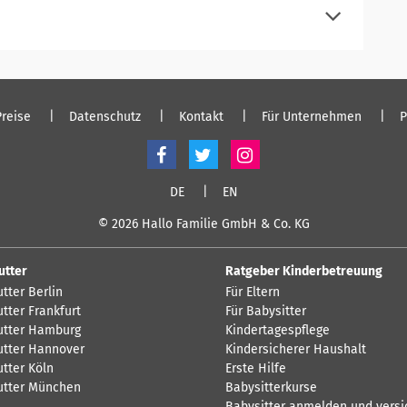
einloggen
Preise
Datenschutz
Kontakt
Für Unternehmen
P
DE
EN
© 2026 Hallo Familie GmbH & Co. KG
utter
Ratgeber Kinderbetreuung
tter Berlin
Für Eltern
tter Frankfurt
Für Babysitter
tter Hamburg
Kindertagespflege
tter Hannover
Kindersicherer Haushalt
tter Köln
Erste Hilfe
tter München
Babysitterkurse
Babysitter anmelden und versi