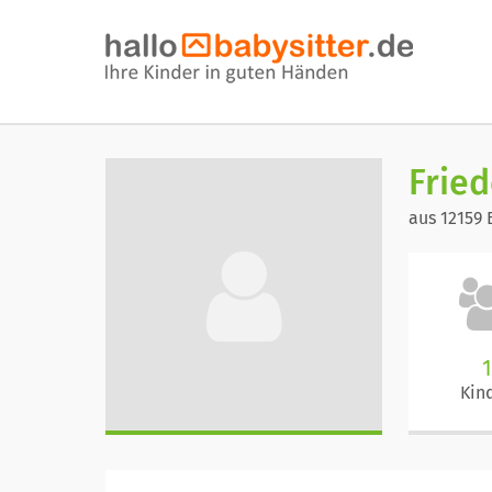
Fried
aus 12159 
1
Kin