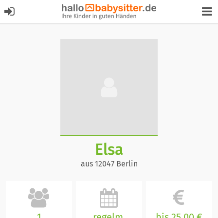
Elsa
aus 12047 Berlin
1
regelm.
bis 25,00 €