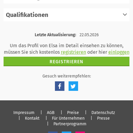
Qualifikationen
registrieren
einloggen
registrieren
Letzte Aktualisierung:
22.05.2026
einloggen
Um das Profil von Elsa im Detail einsehen zu können,
müssen Sie sich kostenlos
registrieren
oder hier
einloggen
REGISTRIEREN
Gesuch weiterempfehlen:
Impressum
AGB
Preise
Datenschutz
Kontakt
Für Unternehmen
Presse
Partnerprogramm