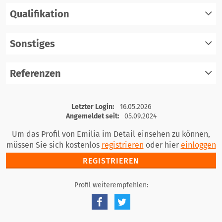
Qualifikation
registrieren
einloggen
Sonstiges
registrieren
einloggen
Referenzen
registrieren
einloggen
registrieren
Letzter Login:
16.05.2026
einloggen
Angemeldet seit:
05.09.2024
Um das Profil von Emilia im Detail einsehen zu können,
müssen Sie sich kostenlos
registrieren
oder hier
einloggen
REGISTRIEREN
Profil weiterempfehlen: