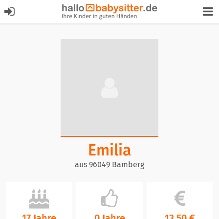
Emilia
aus 96049 Bamberg
17 Jahre
0 Jahre
13,50 €