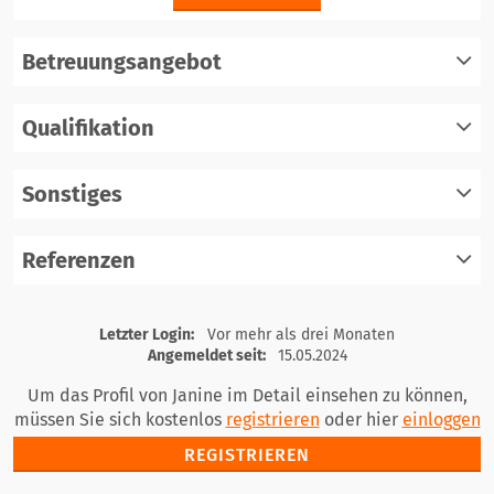
Betreuungsangebot
Qualifikation
registrieren
einloggen
Sonstiges
registrieren
einloggen
Referenzen
registrieren
einloggen
registrieren
Letzter Login:
Vor mehr als drei Monaten
einloggen
Angemeldet seit:
15.05.2024
Um das Profil von Janine im Detail einsehen zu können,
müssen Sie sich kostenlos
registrieren
oder hier
einloggen
REGISTRIEREN