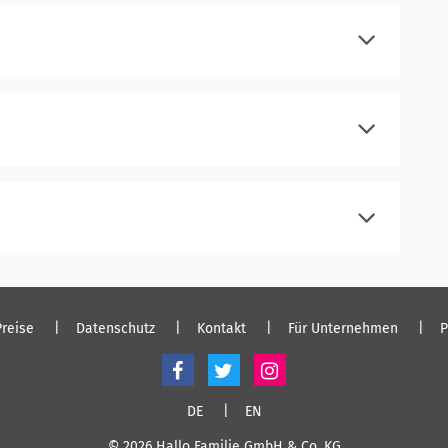
einloggen
registrieren
einloggen
registrieren
einloggen
registrieren
einloggen
Preise
Datenschutz
Kontakt
Für Unternehmen
P
DE
EN
© 2026 Hallo Familie GmbH & Co. KG