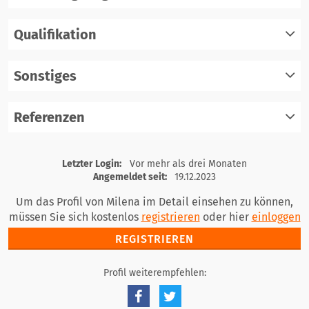
Qualifikation
registrieren
einloggen
Sonstiges
registrieren
einloggen
Referenzen
registrieren
einloggen
registrieren
Letzter Login:
Vor mehr als drei Monaten
einloggen
Angemeldet seit:
19.12.2023
Um das Profil von Milena im Detail einsehen zu können,
müssen Sie sich kostenlos
registrieren
oder hier
einloggen
REGISTRIEREN
Profil weiterempfehlen: