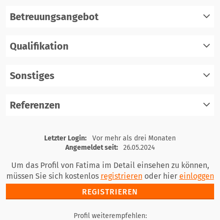
Betreuungsangebot
Qualifikation
registrieren
einloggen
Sonstiges
registrieren
einloggen
Referenzen
registrieren
einloggen
registrieren
Letzter Login:
Vor mehr als drei Monaten
einloggen
Angemeldet seit:
26.05.2024
Um das Profil von Fatima im Detail einsehen zu können,
müssen Sie sich kostenlos
registrieren
oder hier
einloggen
REGISTRIEREN
Profil weiterempfehlen: