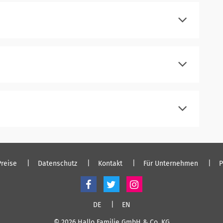
einloggen
registrieren
einloggen
registrieren
einloggen
registrieren
einloggen
Preise
Datenschutz
Kontakt
Für Unternehmen
P
DE
EN
© 2026 Hallo Familie GmbH & Co. KG