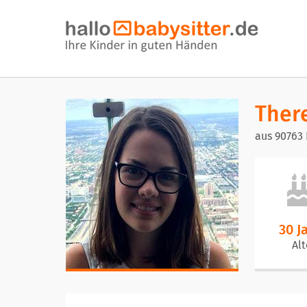
Ther
aus 90763 
30 J
Alt