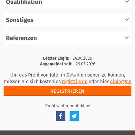
Qualifikation
registrieren
einloggen
Sonstiges
registrieren
einloggen
Referenzen
registrieren
einloggen
registrieren
Letzter Login:
24.06.2026
einloggen
Angemeldet seit:
28.05.2026
Um das Profil von Jule im Detail einsehen zu können,
müssen Sie sich kostenlos
registrieren
oder hier
einloggen
REGISTRIEREN
Profil weiterempfehlen: