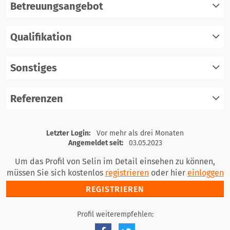
Betreuungsangebot
Qualifikation
registrieren
einloggen
Sonstiges
registrieren
einloggen
Referenzen
registrieren
einloggen
registrieren
Letzter Login:
Vor mehr als drei Monaten
einloggen
Angemeldet seit:
03.05.2023
Um das Profil von Selin im Detail einsehen zu können,
müssen Sie sich kostenlos
registrieren
oder hier
einloggen
REGISTRIEREN
Profil weiterempfehlen: