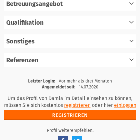
Betreuungsangebot
Qualifikation
registrieren
einloggen
Sonstiges
registrieren
einloggen
Referenzen
registrieren
einloggen
registrieren
Letzter Login:
Vor mehr als drei Monaten
einloggen
Angemeldet seit:
14.07.2020
Um das Profil von Damla im Detail einsehen zu können,
müssen Sie sich kostenlos
registrieren
oder hier
einloggen
REGISTRIEREN
Profil weiterempfehlen: