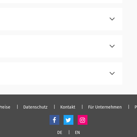
registrieren
einloggen
registrieren
einloggen
registrieren
einloggen
registrieren
einloggen
Preise
Datenschutz
Kontakt
Für Unternehmen
P
DE
EN