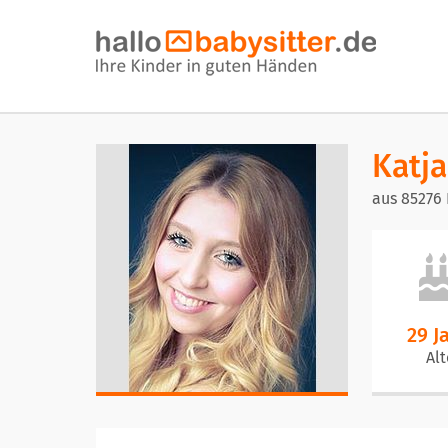
Katja
aus 85276 
29 J
Alt