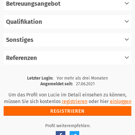
Betreuungsangebot
Qualifikation
registrieren
einloggen
Sonstiges
registrieren
einloggen
Referenzen
registrieren
einloggen
registrieren
Letzter Login:
Vor mehr als drei Monaten
einloggen
Angemeldet seit:
27.06.2021
Um das Profil von Lucie im Detail einsehen zu können,
müssen Sie sich kostenlos
registrieren
oder hier
einloggen
REGISTRIEREN
Profil weiterempfehlen: