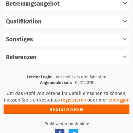
Betreuungsangebot
Qualifikation
registrieren
einloggen
Sonstiges
registrieren
einloggen
Referenzen
registrieren
einloggen
registrieren
Letzter Login:
Vor mehr als drei Monaten
einloggen
Angemeldet seit:
05.11.2018
Um das Profil von Verena im Detail einsehen zu können,
müssen Sie sich kostenlos
registrieren
oder hier
einloggen
REGISTRIEREN
Profil weiterempfehlen: