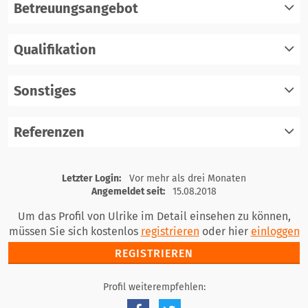
Betreuungsangebot
Qualifikation
registrieren
einloggen
Sonstiges
registrieren
einloggen
Referenzen
registrieren
einloggen
registrieren
Letzter Login:
Vor mehr als drei Monaten
einloggen
Angemeldet seit:
15.08.2018
Um das Profil von Ulrike im Detail einsehen zu können,
müssen Sie sich kostenlos
registrieren
oder hier
einloggen
REGISTRIEREN
Profil weiterempfehlen: