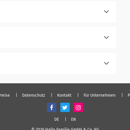
einloggen
registrieren
einloggen
registrieren
einloggen
registrieren
einloggen
Preise
Datenschutz
Kontakt
Für Unternehmen
P
DE
EN
© 2026 Hallo Familie GmbH & Co. KG