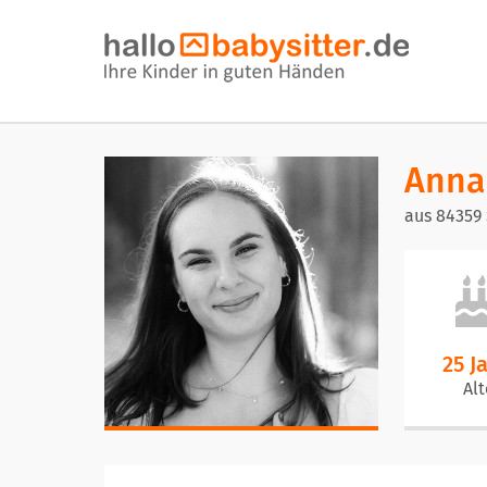
Anna
aus 84359
25 J
Alt