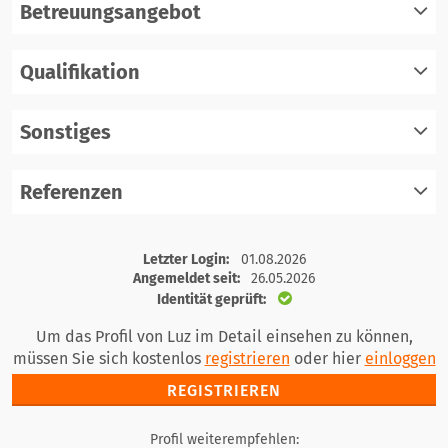
Betreuungsangebot
Qualifikation
registrieren
einloggen
Sonstiges
registrieren
einloggen
Referenzen
registrieren
einloggen
registrieren
Letzter Login:
01.08.2026
einloggen
Angemeldet seit:
26.05.2026
Identität geprüft:
Um das Profil von Luz im Detail einsehen zu können,
müssen Sie sich kostenlos
registrieren
oder hier
einloggen
REGISTRIEREN
Profil weiterempfehlen: