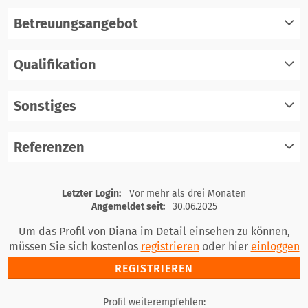
Betreuungsangebot
Qualifikation
registrieren
einloggen
Sonstiges
registrieren
einloggen
Referenzen
registrieren
einloggen
registrieren
Letzter Login:
Vor mehr als drei Monaten
einloggen
Angemeldet seit:
30.06.2025
Um das Profil von Diana im Detail einsehen zu können,
müssen Sie sich kostenlos
registrieren
oder hier
einloggen
REGISTRIEREN
Profil weiterempfehlen: