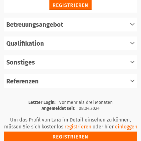
REGISTRIEREN
Betreuungsangebot
Qualifikation
registrieren
einloggen
Sonstiges
registrieren
einloggen
Referenzen
registrieren
einloggen
registrieren
Letzter Login:
Vor mehr als drei Monaten
einloggen
Angemeldet seit:
08.04.2024
Um das Profil von Lara im Detail einsehen zu können,
müssen Sie sich kostenlos
registrieren
oder hier
einloggen
REGISTRIEREN