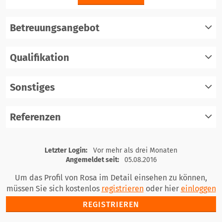
Betreuungsangebot
Qualifikation
registrieren
einloggen
Sonstiges
registrieren
einloggen
Referenzen
registrieren
einloggen
registrieren
Letzter Login:
Vor mehr als drei Monaten
einloggen
Angemeldet seit:
05.08.2016
Um das Profil von Rosa im Detail einsehen zu können,
müssen Sie sich kostenlos
registrieren
oder hier
einloggen
REGISTRIEREN