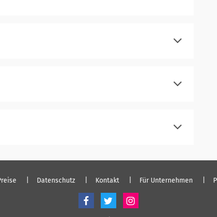
registrieren
einloggen
registrieren
einloggen
registrieren
einloggen
registrieren
einloggen
Preise
Datenschutz
Kontakt
Für Unternehmen
P