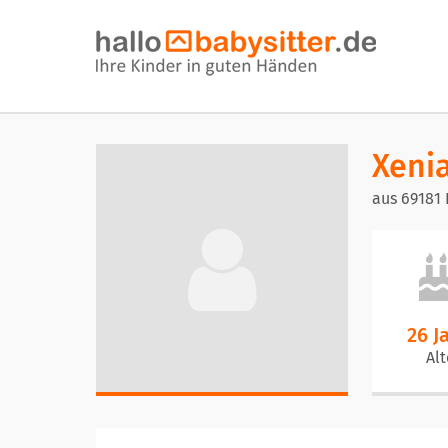
Xeni
aus 69181
26 J
Alt