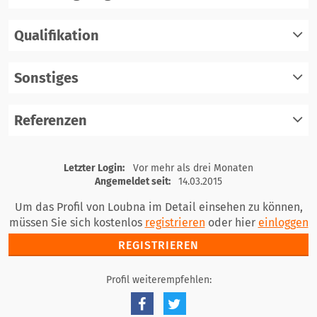
Qualifikation
registrieren
einloggen
Sonstiges
registrieren
einloggen
Referenzen
registrieren
einloggen
registrieren
Letzter Login:
Vor mehr als drei Monaten
einloggen
Angemeldet seit:
14.03.2015
Um das Profil von Loubna im Detail einsehen zu können,
müssen Sie sich kostenlos
registrieren
oder hier
einloggen
REGISTRIEREN
Profil weiterempfehlen: