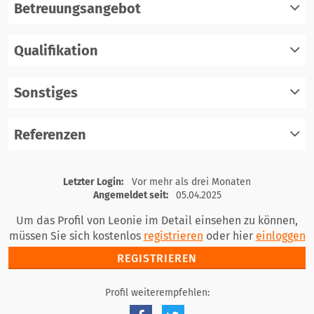
Betreuungsangebot
Qualifikation
registrieren
einloggen
Sonstiges
registrieren
einloggen
Referenzen
registrieren
einloggen
registrieren
Letzter Login:
Vor mehr als drei Monaten
einloggen
Angemeldet seit:
05.04.2025
Um das Profil von Leonie im Detail einsehen zu können,
müssen Sie sich kostenlos
registrieren
oder hier
einloggen
REGISTRIEREN
Profil weiterempfehlen: