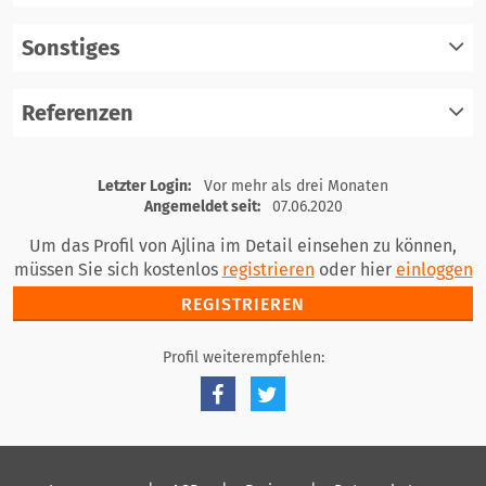
einloggen
Sonstiges
registrieren
einloggen
Referenzen
registrieren
einloggen
registrieren
Letzter Login:
Vor mehr als drei Monaten
einloggen
Angemeldet seit:
07.06.2020
Um das Profil von Ajlina im Detail einsehen zu können,
müssen Sie sich kostenlos
registrieren
oder hier
einloggen
REGISTRIEREN
Profil weiterempfehlen: