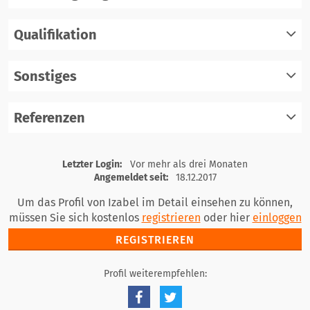
Qualifikation
registrieren
einloggen
Sonstiges
registrieren
einloggen
Referenzen
registrieren
einloggen
registrieren
Letzter Login:
Vor mehr als drei Monaten
einloggen
Angemeldet seit:
18.12.2017
Um das Profil von Izabel im Detail einsehen zu können,
müssen Sie sich kostenlos
registrieren
oder hier
einloggen
REGISTRIEREN
Profil weiterempfehlen: