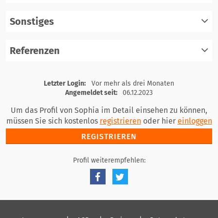
einloggen
Sonstiges
registrieren
einloggen
Referenzen
registrieren
einloggen
registrieren
Letzter Login:
Vor mehr als drei Monaten
einloggen
Angemeldet seit:
06.12.2023
Um das Profil von Sophia im Detail einsehen zu können,
müssen Sie sich kostenlos
registrieren
oder hier
einloggen
REGISTRIEREN
Profil weiterempfehlen: