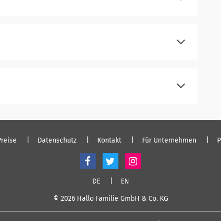
registrieren
einloggen
registrieren
einloggen
registrieren
einloggen
Preise
Datenschutz
Kontakt
Für Unternehmen
P
DE
EN
© 2026 Hallo Familie GmbH & Co. KG