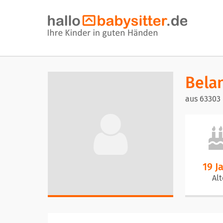
Bela
aus 63303 
19 J
Alt