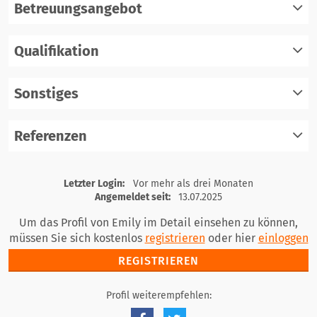
Betreuungsangebot
Qualifikation
registrieren
einloggen
Sonstiges
registrieren
einloggen
Referenzen
registrieren
einloggen
registrieren
Letzter Login:
Vor mehr als drei Monaten
einloggen
Angemeldet seit:
13.07.2025
Um das Profil von Emily im Detail einsehen zu können,
müssen Sie sich kostenlos
registrieren
oder hier
einloggen
REGISTRIEREN
Profil weiterempfehlen: