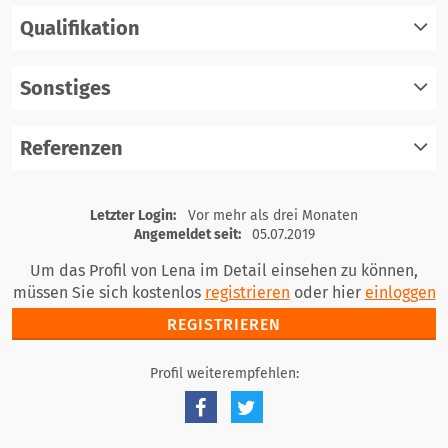
Qualifikation
registrieren
einloggen
Sonstiges
registrieren
einloggen
Referenzen
registrieren
einloggen
registrieren
Letzter Login:
Vor mehr als drei Monaten
einloggen
Angemeldet seit:
05.07.2019
Um das Profil von Lena im Detail einsehen zu können,
müssen Sie sich kostenlos
registrieren
oder hier
einloggen
REGISTRIEREN
Profil weiterempfehlen: