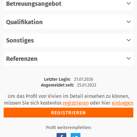
Betreuungsangebot
Qualifikation
registrieren
einloggen
Sonstiges
registrieren
einloggen
Referenzen
registrieren
einloggen
registrieren
Letzter Login:
21.07.2026
einloggen
Angemeldet seit:
25.01.2022
Um das Profil von Vivien im Detail einsehen zu können,
müssen Sie sich kostenlos
registrieren
oder hier
einloggen
REGISTRIEREN
Profil weiterempfehlen: