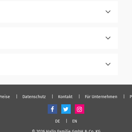
einloggen
registrieren
einloggen
registrieren
einloggen
registrieren
einloggen
Preise
Datenschutz
Kontakt
Für Unternehmen
P
DE
EN
© 2026 Hallo Familie GmbH & Co. KG