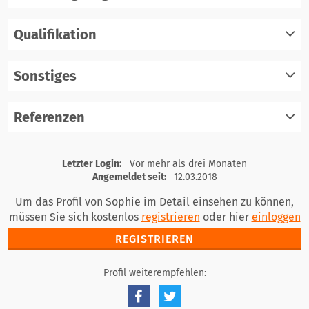
Qualifikation
registrieren
einloggen
Sonstiges
registrieren
einloggen
Referenzen
registrieren
einloggen
registrieren
Letzter Login:
Vor mehr als drei Monaten
einloggen
Angemeldet seit:
12.03.2018
Um das Profil von Sophie im Detail einsehen zu können,
müssen Sie sich kostenlos
registrieren
oder hier
einloggen
REGISTRIEREN
Profil weiterempfehlen: