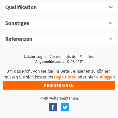
Qualifikation
registrieren
einloggen
Sonstiges
registrieren
einloggen
Referenzen
registrieren
einloggen
registrieren
Letzter Login:
Vor mehr als drei Monaten
einloggen
Angemeldet seit:
12.08.2017
Um das Profil von Melisa im Detail einsehen zu können,
müssen Sie sich kostenlos
registrieren
oder hier
einloggen
REGISTRIEREN
Profil weiterempfehlen: