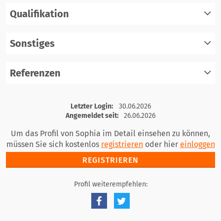
Qualifikation
registrieren
einloggen
Sonstiges
registrieren
einloggen
Referenzen
registrieren
einloggen
registrieren
Letzter Login:
30.06.2026
einloggen
Angemeldet seit:
26.06.2026
Um das Profil von Sophia im Detail einsehen zu können,
müssen Sie sich kostenlos
registrieren
oder hier
einloggen
REGISTRIEREN
Profil weiterempfehlen: