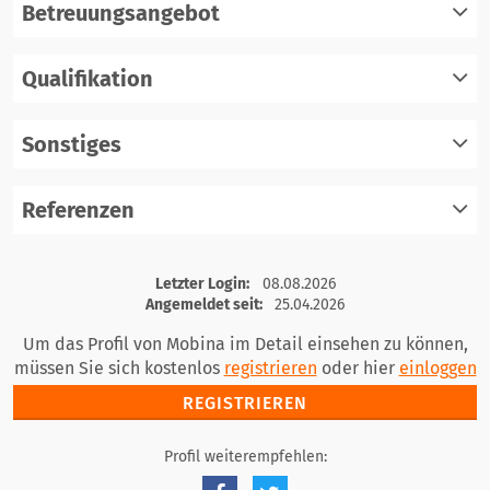
Betreuungsangebot
Qualifikation
registrieren
einloggen
Sonstiges
registrieren
einloggen
Referenzen
registrieren
einloggen
registrieren
Letzter Login:
08.08.2026
einloggen
Angemeldet seit:
25.04.2026
Um das Profil von Mobina im Detail einsehen zu können,
müssen Sie sich kostenlos
registrieren
oder hier
einloggen
REGISTRIEREN
Profil weiterempfehlen: