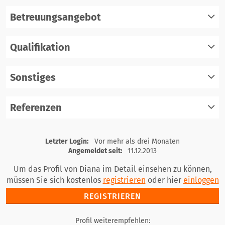
Betreuungsangebot
Qualifikation
registrieren
einloggen
Sonstiges
registrieren
einloggen
Referenzen
registrieren
einloggen
registrieren
Letzter Login:
Vor mehr als drei Monaten
einloggen
Angemeldet seit:
11.12.2013
Um das Profil von Diana im Detail einsehen zu können,
müssen Sie sich kostenlos
registrieren
oder hier
einloggen
REGISTRIEREN
Profil weiterempfehlen: