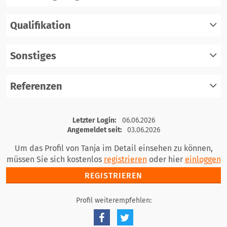
Qualifikation
registrieren
einloggen
Sonstiges
registrieren
einloggen
Referenzen
registrieren
einloggen
registrieren
Letzter Login:
06.06.2026
einloggen
Angemeldet seit:
03.06.2026
Um das Profil von Tanja im Detail einsehen zu können,
müssen Sie sich kostenlos
registrieren
oder hier
einloggen
REGISTRIEREN
Profil weiterempfehlen: