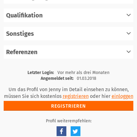
Qualifikation
registrieren
einloggen
Sonstiges
registrieren
einloggen
Referenzen
registrieren
einloggen
registrieren
Letzter Login:
Vor mehr als drei Monaten
einloggen
Angemeldet seit:
01.03.2018
Um das Profil von Jenny im Detail einsehen zu können,
müssen Sie sich kostenlos
registrieren
oder hier
einloggen
REGISTRIEREN
Profil weiterempfehlen: