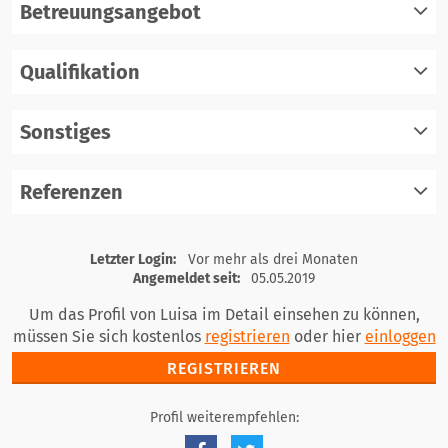
Betreuungsangebot
Qualifikation
registrieren
einloggen
Sonstiges
registrieren
einloggen
Referenzen
registrieren
einloggen
registrieren
Letzter Login:
Vor mehr als drei Monaten
einloggen
Angemeldet seit:
05.05.2019
Um das Profil von Luisa im Detail einsehen zu können,
müssen Sie sich kostenlos
registrieren
oder hier
einloggen
REGISTRIEREN
Profil weiterempfehlen: