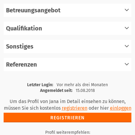
Betreuungsangebot
Qualifikation
registrieren
einloggen
Sonstiges
registrieren
einloggen
Referenzen
registrieren
einloggen
registrieren
Letzter Login:
Vor mehr als drei Monaten
einloggen
Angemeldet seit:
15.08.2018
Um das Profil von Jana im Detail einsehen zu können,
müssen Sie sich kostenlos
registrieren
oder hier
einloggen
REGISTRIEREN
Profil weiterempfehlen: