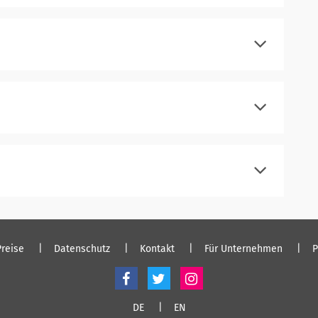
registrieren
einloggen
registrieren
einloggen
registrieren
einloggen
registrieren
einloggen
Preise
Datenschutz
Kontakt
Für Unternehmen
P
DE
EN