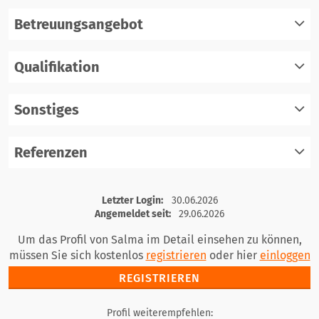
Betreuungsangebot
Qualifikation
registrieren
einloggen
Sonstiges
registrieren
einloggen
Referenzen
registrieren
einloggen
registrieren
Letzter Login:
30.06.2026
einloggen
Angemeldet seit:
29.06.2026
Um das Profil von Salma im Detail einsehen zu können,
müssen Sie sich kostenlos
registrieren
oder hier
einloggen
REGISTRIEREN
Profil weiterempfehlen: